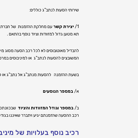
שירותי הסעות לנתב"ג
כוללים:
1/
יצירת קשר
עם מחלקת ההזמנות של חברת יש
תא מטען גדול למזוודות וציוד נוסף בהתאם .
להבדיל מאוטובוסים לא לכל רכב הסעה מסוג מיני
המשובצים
להסעות לנתב"ג
או
למיניבוסים במרכ
בשעת ההזמנה
להסעות מנתב"ג אל נתב"ג
או ל
א/
במספר הנוסעים
ב/
במספר וגודל המזוודות והציוד
שבכוונתכם 
רכב ההסעה שהזמנתם יגיע ויתברר שאיננו בגוד
רכיב נוסף בעלויות של מינ