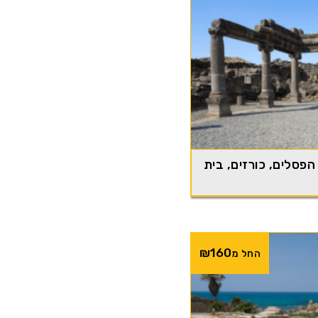
ן הפסלים, כורזים, בית
₪
160
החל מ