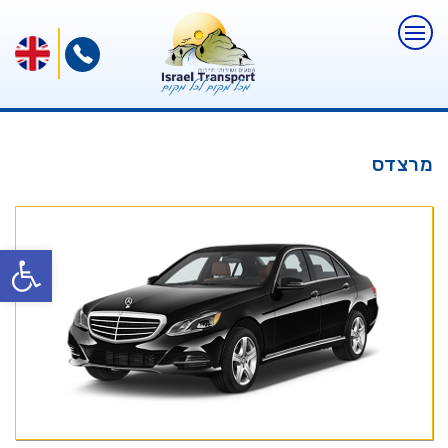
מרצדס
פתח