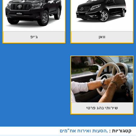
וואן
ג׳יפ
שירותי נהג פרטי
קטגוריות :
הסעות ואירוח אח"מים