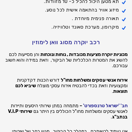
תא מטען היכול להכיל כ- 10 מזוודות.
מיזוג אוויר בהתאמה אישית לכל נוסע.
תאורה פנימית מיוחדת .
מיקרופון, מערכת סאונד וטלוויזיה.
רכב יוקרה מסוג וואן לימוזין
מכוניות יוקרה מציעות מכובדות , נוחות ונוכחות
והן מסייעות לכם
להשיג את המטרות הכלכליות של הביקור, וזאת במידה והוא חשוב
עבורכם.
אירוח אנשי עסקים ומשלחות מחו"ל
דורש הכנות דקדקניות
ומקצועיות וזאת בכדי להבטיח אירוח עסקי מוצלח
שיביא לכם
תוצאות
.
חב' 'ישראל טרנספורט'
–
מתמחה במתן שירותי היסעים ותיירות
לאנשי עסקים ומשלחות מחו"ל הכוללים בין היתר גם
שירותי V.I.P
בנתב"ג
.
אנו נעמיד לרשותכם , במהלך כל הביקור , מגוון רחב של שירותי